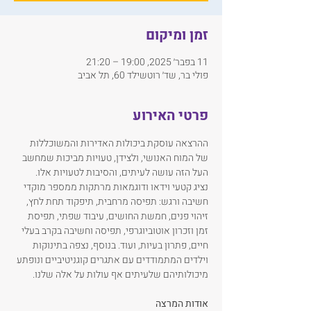
זמן ומיקום
11 בפבר׳ 2025, 19:00 – 21:20
פולי בר, שד׳ רוטשילד 60, תל אביב
פרטי האירוע
ההרצאה עוסקת ביכולות האדירות והמשוכללות 
של המוח האנושי, ולצידן, טעויות מביכות שמחשב 
העל הזה עושה לעיתים, והסיבות לטעויות אלו.
נציג קטעי וידאו ודוגמאות מרתקות ממספר מוקדי 
חשיבה ורגש: תפיסה מרחבית, תיפקוד תחת לחץ, 
זיהוי פנים, חמשת החושים, עיבוד שפתי, תפיסת 
זמן וזכרון אוטוביוגרפי, תפיסה וחשיבה בקרב בעלי 
חיים, פתרון בעיות, ועוד. בנוסף, נצפה בתינוקות 
וילדים המתמודדים עם אתגרים קוגניטיביים ונופתע 
מיכולותיהם שלעיתים אף עולות על אלה שלנו.
אודות המרצה