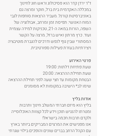
ד״ר ירדן קדר הוא פסיכולוג וראש חוג לחינוך 
במכללה האקדמית בית ברל, חוקר ומרצה גם 
באוניברסיטת קורנל. מעביר הרצאות סוחפות לגבי 
המוח האנושי: תפיסת זמן ומרחב, אבולוציה של 
השפה, הורות במאה ה-21, טכניקות למידה עצמית 
ועוד. כרץ מרתון ואיש ברזל, מרצה על הקשר 
המסתורי שבין גוף לנפש ודרכים להגברת מוטיבציה 
ויצירתיות בעזרת פעילות ספורטיבית.
פרטי האירוע
שעת פתיחת דלתות: 19:00
שעת תחילת ההרצאה: 20:00
הבטחת מקומות עד חצי שעה לפני תחילת ההרצאה
שימו לב* הישיבה במקומות לא מסומנים
אודות בליץ
בליץ הוא מיזם חברתי המשלב חינוך ותרבות 
ומטרתו להנגיש תוכן וידע לכל קצוות האוכלוסייה 
ולקדם תרבות חכמה בישראל! 
אנו מפגישים את המרצים המבריקים ביותר בארץ 
עם הקהל הרחב בברים שונים והופכים בילוי שגרתי 