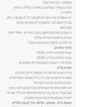
מוסיקה - זהו את השיר
והכל בהנחיה מצחיקה ובאווירה קלילה, כיפית 
וייחודית.
אז אוספים את החברים לקבוצה (2-7 בקבוצה, ניתן 
גם להירשם לבד ולהצטרף לנרשמים דומים 
וחביבים),
נרשמים ומגיעים לפאב בערב האירוע - ואולי תזכו 
בפרס הראשון ותהילת עולם!
אז תזדרזו, מספר המקומות מוגבל.
פרטי האירוע
שעת פתיחת דלתות: 19:30
שעת תחילת החידון: 20:30
שימו לב* הישיבה במקומות לא מסומנים
אודות בליץ
בליץ הוא מיזם חברתי המשלב חינוך ותרבות 
ומטרתו להנגיש תוכן וידע לכל קצוות האוכלוסייה 
ולקדם תרבות חכמה בישראל! 
אנו מפגישים את המרצים המבריקים ביותר בארץ 
עם הקהל הרחב בברים שונים והופכים בילוי שגרתי 
לחוויה משמעותית ומרחיבת אופקים.
תשתו בירה. תצחקו. תלמדו איך לבנות חללית.