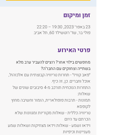
זמן ומיקום
23 באפר׳ 2023, 19:30 – 22:20
פולי בר, שד׳ רוטשילד 60, תל אביב
פרטי האירוע
מחפשים בילוי אחר? רוצים להעביר ערב מלא 
בשתייה וצחוקים עם החבר'ה?
״פאב קוויז״ - תחרות טריוויה קבוצתית עם אלכוהול, 
אוכל וחברים. כן, זה כיף.
התחרות הנוכחית תורכב מ-4 סיבובים שונים של 
שאלות:
תמונות - תרבות פופולארית, הומור וחשיבה מחוץ 
לקופסא
טריוויה כללית - שאלות מקוריות ומגוונות שלא 
הכרתם עד היום
וידאו ושמע - שאלות וידאו מצחיקות ושאלות שמע 
מעניינות וכיפיות