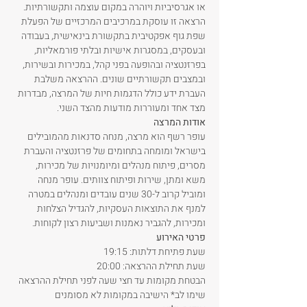
או אגרסיביות ויוהרה במקום עוצמה ותקשורתיות.
הרצאה זו עוסקת במרכיבים המרכזיים של הפעלת 
שפת גוף אפקטיבית בתקשורת בינאישית, בעבודה 
ובעסקים, במסגרות אישיות ובלתי פורמאליות, 
בפרזנטציה ובהופעה בפני קהל, במכירות ובשירות, 
ובמצבים תקשורתיים שונים. ההרצאה משלבת 
העברת ידע כולל הדגמות חיות של המרצה, מבדרות 
מצד אחד ומעוררות מודעות מהצד השני.
אודות המרצה
עופר רשף הוא מרצה, מנחה סדנאות מהמובילים 
בישראל ומומחה בתחומים של פרזנטציה והעברת 
מסרים, פיתוח מנהלים ומיומנויות של מכירות, 
משא ומתן, שירות ופיתוח צוותים. עופר מנחה 
ומוביל קרוב ל-30 שנים עובדים ומנהלים במטרה 
למנף את התוצאות העסקיות, להגדיל הצלחות 
ומכירות, להגביר נאמנות ושביעות רצון לקוחות.
פרטי האירוע
שעת פתיחת דלתות: 19:15
שעת תחילת ההרצאה: 20:00
הבטחת מקומות עד חצי שעה לפני תחילת ההרצאה
שימו לב* הישיבה במקומות לא מסומנים