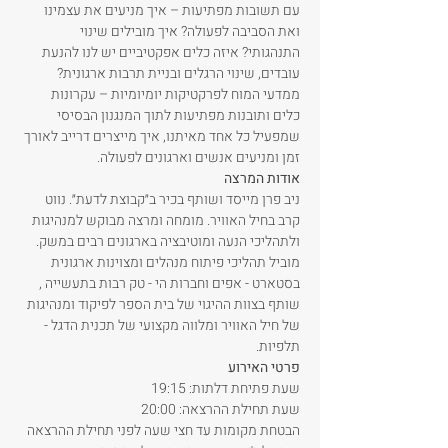
עם תשובות מפתיעות – איך מניעים את עצמינו 
ואת הסביבה לפעולה? איך מובילים שינוי 
התנהגותי? איזה כלים אפקטיביים יש לנו להנעת 
עובדים, שינוי הרגלים ובניית תרבות ארגונית? 
ממדעי המוח לפרקטיקות יומיומיות – עקרונות 
כלים ותובנות מפתיעות לתוך המנגנון הבסיסי 
שמפעיל כל אחד מאיתנו, איך מייצרים דרייב לאורך 
זמן ומניעים אנשים וארגונים לפעולה.
אודות המרצה
ניב פרן מייסד ושותף בכיר ב״קבוצת לדעת״. נווט 
קרב בחיל האוויר. מומחה ומרצה מבוקש למנהיגות 
ולתהליכי הנעה ומוטיבציה בארגונים רבים במשק. 
מוביל תהליכי פיתוח מנהלים ומצוינות ארגונית 
בסטארט - אפים וחברות הי - טק רבות בתעשייה , 
שותף בצוות ההיגוי של בית הספר לפיקוד ומנהיגות 
של חיל האוויר ומלווה מקצועי של תכנית הדגל - 
תלפיות.
פרטי האירוע
שעת פתיחת דלתות: 19:15
שעת תחילת ההרצאה: 20:00
הבטחת מקומות עד חצי שעה לפני תחילת ההרצאה