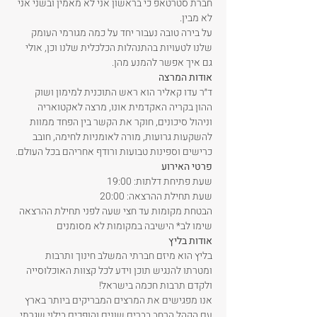
חברת סטרטאפ כי בראשון אני לא מאמין ובשני אני 
לא מבין.
על בירה טובה נעבור יחד על כמה מגורמי העומק 
שלנו לטעויות בהתנהלות הכלכלית שלנו וכן, אולי 
גם איך אפשר להמנע מהן.
אודות המרצה
​ד״ר עדו קאליר הוא ראש התוכנית למימון ושוק 
ההון בקריה האקדמית אונו, מרצה לאקטואריה 
וניהול סיכונים, חוקר את הקשר בין הפחד ממוות 
להשקעות גרועות, מורה לאומניות לחימה, חובב 
כרישים וספינות טבועות ורודף אחריהם בכל העולם.
פרטי האירוע
שעת פתיחת דלתות: 19:00
שעת תחילת ההרצאה: 20:00
הבטחת מקומות עד חצי שעה לפני תחילת ההרצאה
שימו לב* הישיבה במקומות לא מסומנים
אודות בליץ
בליץ הוא מיזם חברתי המשלב חינוך ותרבות 
ומטרתו להנגיש תוכן וידע לכל קצוות האוכלוסייה 
ולקדם תרבות חכמה בישראל! 
אנו מפגישים את המרצים המבריקים ביותר בארץ 
עם הקהל הרחב בברים שונים והופכים בילוי שגרתי 