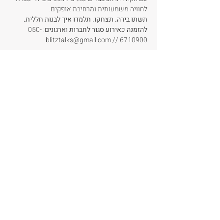
לחוויה משמעותית ומרחיבת אופקים.
תשתו בירה. תצחקו. תלמדו איך לבנות חללית.
להזמנה כאירוע סגור
לחברות וארגונים
: 050-
6710900 // blitztalks@gmail.com
שתפו את האירוע
לכל האירועים
הרשמו לקבלת עדכונים חמים במייל
הרשם