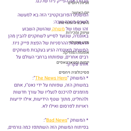
תבחרו את הפייק ניוז שלכם.
זוגיות ויחסים
יום האישה
המשפט הפרובוקטיבי הזה בא למעשה 
לשרת מטרה טובה:
מוטיבציה ומצוינות
זהו שמו של 
משחק 
שהושק השבוע 
שיווק ומכירות
באוגנדה, שנועד לסייע לשחקנים להבין מהן 
מדע פופולרי
ההשפעות ההרסניות של הפצת פייק ניוז.
המשחק מאוגנדה הגיע בעקבות משחקים 
אומנות המוזיקה
רבים אחרים, שפותחו ברחבי העולם על 
יזמות וסטארטאפים
אותו עקרון: 
פסיכולוגיה ויחסים
* המשחק "
The News Hero
":
במשחק הזה, שפותח על ידי נאט"ו, אתם 
מוזמנים להיכנס לנעליו של עורך חדשות 
ולהחליט, מתוך שטף הידיעות, אילו ידיעות 
ראויות לפרסום ואילו לא.
* המשחק "
Bad News
":
בפיתוח המשחק הזה השתתפו כמה גורמים, 