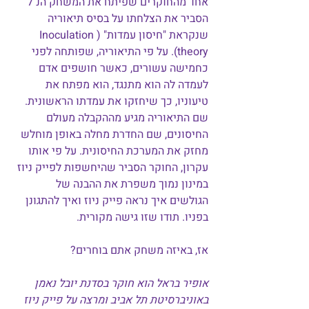
אחד מהחוקרים שפיתח את המשחק הנ"ל 
הסביר את הצלחתו על בסיס תיאוריה 
שנקראת "חיסון עמדות" (Inoculation 
theory). על פי התיאוריה, שפותחה לפני 
כחמישה עשורים, כאשר חושפים אדם 
לעמדה לה הוא מתנגד, הוא מפתח את 
טיעוניו, כך שיחזקו את עמדתו הראשונית. 
שם התיאוריה מגיע מההקבלה מעולם 
החיסונים, שם החדרת מחלה באופן מוחלש 
מחזק את המערכת החיסונית. על פי אותו 
עקרון, החוקר הסביר שהיחשפות לפייק ניוז 
במינון נמוך משפרת את ההבנה של 
הגולשים איך נראה פייק ניוז ואיך להתגונן 
בפניו. תודו שזו גישה מקורית.
אז, באיזה משחק אתם בוחרים?
אופיר בראל הוא חוקר בסדנת יובל נאמן 
באוניברסיטת תל אביב ומרצה על פייק ניוז 