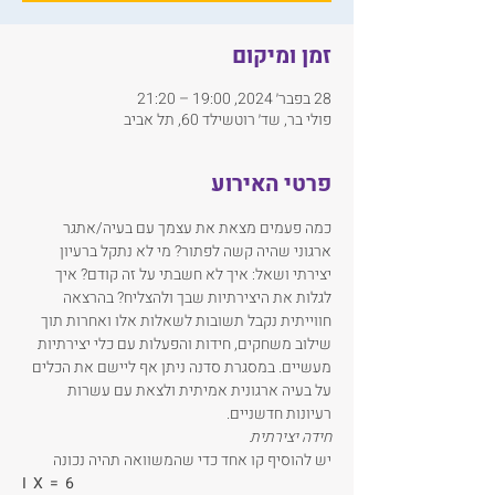
זמן ומיקום
28 בפבר׳ 2024, 19:00 – 21:20
פולי בר, שד׳ רוטשילד 60, תל אביב
פרטי האירוע
כמה פעמים מצאת את עצמך עם בעיה/אתגר 
ארגוני שהיה קשה לפתור? מי לא נתקל ברעיון 
יצירתי ושאל: איך לא חשבתי על זה קודם? איך 
לגלות את היצירתיות שבך ולהצליח? בהרצאה 
חווייתית נקבל תשובות לשאלות אלו ואחרות תוך 
שילוב משחקים, חידות והפעלות עם כלי יצירתיות 
מעשיים. במסגרת סדנה ניתן אף ליישם את הכלים 
על בעיה ארגונית אמיתית ולצאת עם עשרות 
רעיונות חדשניים.
חידה יצירתית
יש להוסיף קו אחד כדי שהמשוואה תהיה נכונה
I  X  =  6