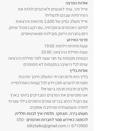
אודות המרצה
אייל זהר, עוזר לאנשים ולארגונים לגלות את 
אייל משלב נסיון של 2,600 סדנאות והרצאות 
למיטב הארגונים ובאקדמיה, עם רקע כמנהל שיווק 
ויזם בחברות הייטק מובילות וסטארטאפים.
פרטי האירוע
שעת פתיחת דלתות: 19:00
שעת תחילת ההרצאה: 20:00
הבטחת מקומות עד חצי שעה לפני תחילת ההרצאה
שימו לב* הישיבה במקומות לא מסומנים
אודות בליץ
בליץ הוא מיזם חברתי המשלב חינוך ותרבות 
ומטרתו להנגיש תוכן וידע לכל קצוות האוכלוסייה 
ולקדם תרבות חכמה בישראל! 
אנו מפגישים את המרצים המבריקים ביותר בארץ 
עם הקהל הרחב בברים שונים והופכים בילוי שגרתי 
לחוויה משמעותית ומרחיבת אופקים.
תשתו בירה. תצחקו. תלמדו איך לבנות חללית.
להזמנה כאירוע סגור
לחברות וארגונים
: 050-
6710900 // blitztalks@gmail.com