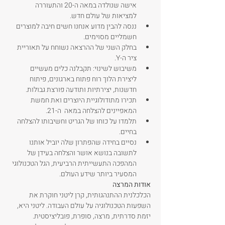
אישה שנולדה במאה ה-20 והתעוררה 
למציאות של עולם חדש.
ננסה להבין מדוע אנחנו חשים חיבה למוצרים 
חשמליים מסוימים.
בחלק השני של ההרצאה נשוחח על תאוריית 
ציר ה-Y.
משיבוש לשינוי: תקבלנה כלים מעשיים 
ליצירת הלוך רוח פתוח בארגונים, פיתוח 
חדשנות, יצירתיות ותודעה פורצת גבולות.
תכירו מתודולוגיית היוצרים ואת חמשת 
המאפיינים להצלחה במאה  ה-21.
תלמדו על כוחו של הגריט וחשיבותו להצלחה 
בחיים.
נסיים בחידה שהפתרון שלה יוביל אותנו 
לתשובה בנושא אושר והצלחה בעידן של 
המהפכה התעשייתית הרביעית, הגל הטכנולוגי 
המסעיר ביותר שידע העולם.
אודות המרצה
הכלכלנית ההתנהגותית, קרן ליטני חוקרת את 
השפעות הטכנולוגיה על עולם העבודה. ליטני היא, 
יזמת סדרתית, מרצה, סופרת, פובליציסטית. 