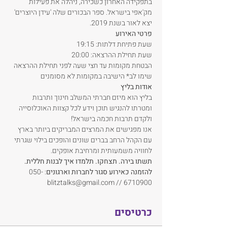
בתפקידה האחרון כשכירה, ניהלה את פעילות 
מק'אפי בישראל. ספר הבכורים שלה 'עידן היוצרים' 
יצא לאור בשנת 2019.
פרטי האירוע
שעת פתיחת דלתות: 19:15
שעת תחילת ההרצאה: 20:00
הבטחת מקומות עד חצי שעה לפני תחילת ההרצאה
שימו לב* הישיבה במקומות לא מסומנים
אודות בליץ
בליץ הוא מיזם חברתי המשלב חינוך ותרבות 
ומטרתו להנגיש תוכן וידע לכל קצוות האוכלוסייה 
ולקדם תרבות חכמה בישראל! 
אנו מפגישים את המרצים המבריקים ביותר בארץ 
עם הקהל הרחב בברים שונים והופכים בילוי שגרתי 
לחוויה משמעותית ומרחיבת אופקים.
תשתו בירה. תצחקו. תלמדו איך לבנות חללית.
להזמנה כאירוע סגור
לחברות וארגונים
: 050-
6710900 // blitztalks@gmail.com
כרטיסים